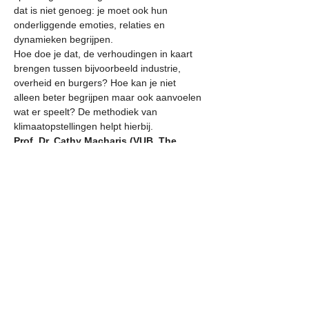
dat is niet genoeg: je moet ook hun 
onderliggende emoties, relaties en 
dynamieken begrijpen. 
Hoe doe je dat, de verhoudingen in kaart 
brengen tussen bijvoorbeeld industrie, 
overheid en burgers? Hoe kan je niet 
alleen beter begrijpen maar ook aanvoelen 
wat er speelt? De methodiek van 
klimaatopstellingen helpt hierbij.  
Prof. Dr. Cathy Macharis (VUB, The 
House of Sustainable Transitions) 
heeft 
een passie voor familie- en 
systeemopstellingen en past deze toe op 
de context van de klimaatuitdaging. Ze ging 
hier al met verschillende groepen mee aan 
de slag.  
Tijdens deze Wavemakersessie geeft Cathy 
kort tekst en uitleg over deze bijzondere 
methodiek maar laat ze je vooral zelf 
ondervinden hoe het werkt. Je…
Show more